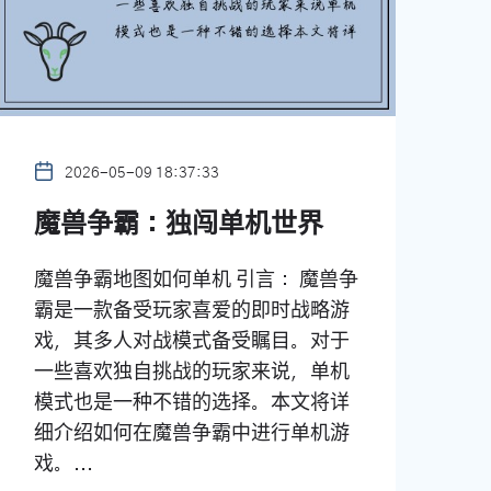
2026-05-09 18:37:33
魔兽争霸：独闯单机世界
魔兽争霸地图如何单机 引言： 魔兽争
霸是一款备受玩家喜爱的即时战略游
戏，其多人对战模式备受瞩目。对于
一些喜欢独自挑战的玩家来说，单机
模式也是一种不错的选择。本文将详
细介绍如何在魔兽争霸中进行单机游
戏。...