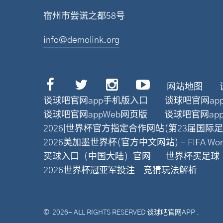
宿州市尝谎之都58号
info@demolink.org
网站地图
谈球吧官网app手机版入口
谈球吧官网ap
谈球吧官网appWeb网页版
谈球吧官网ap
2026|世界杯官方指定合作网站(第23届国际足联世
2026美加墨世界杯(官方中文网站) - FIFA World
买球入口（中国大陆）官网
世界杯买足球
2026世界杯冠亚军投注—竞猜玩法解析
©
2026
- ALL RIGHTS RESERVED
谈球吧官网APP
.