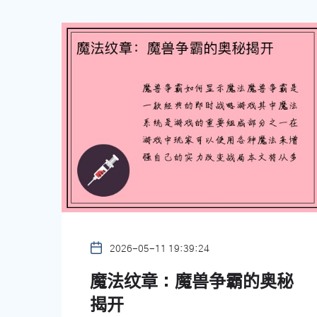
2026-05-11 19:39:24
魔法纹章：魔兽争霸的奥秘
揭开