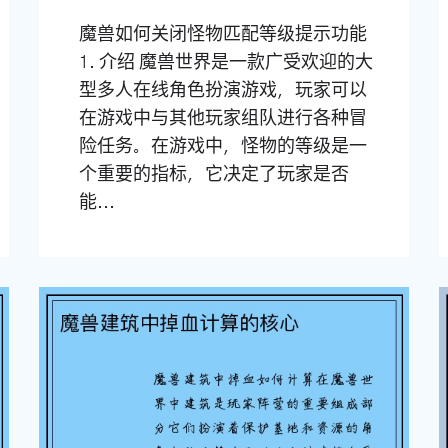
魔兽如何关闭怪物匹配等级提示功能
1. 介绍 魔兽世界是一款广受欢迎的大
型多人在线角色扮演游戏，玩家可以
在游戏中与其他玩家组队进行各种冒
险任务。在游戏中，怪物的等级是一
个重要的指标，它决定了玩家是否
能...