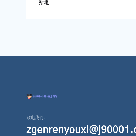
新地...
致电我们:
zgenrenyouxi@j90001