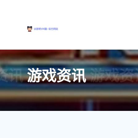
资讯
游戏资讯
游戏资