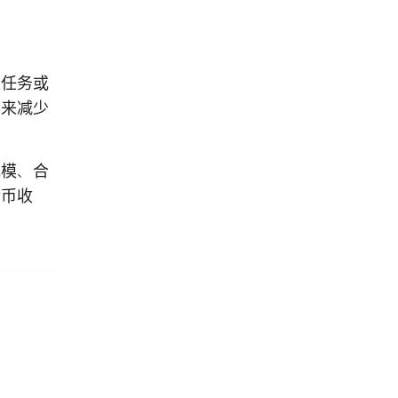
、任务或
具来减少
规模、合
金币收