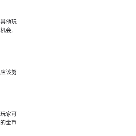
买其他玩
易机会，
家应该努
。
，玩家可
外的金币