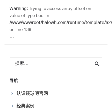
Warning
: Trying to access array offset on
value of type bool in
/www/wwwroot/halowh.com/runtime/template/a2
on line
138
...
搜索...
导航
认识谈球吧官网
经典案例